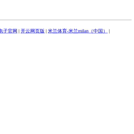
电子官网
|
开云网页版
|
米兰体育-米兰milan（中国）
|