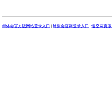
华体会官方版网站登录入口
|
球盟会官网登录入口
|
悟空网页版