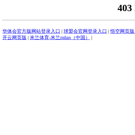
403
华体会官方版网站登录入口
|
球盟会官网登录入口
|
悟空网页版
开云网页版
|
米兰体育-米兰milan（中国）
|