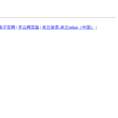
电子官网
|
开云网页版
|
米兰体育-米兰milan（中国）
|