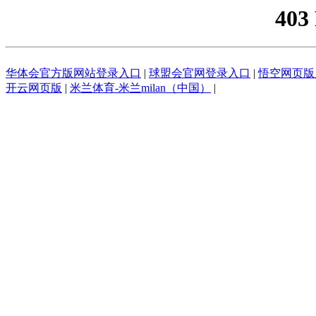
403
华体会官方版网站登录入口
|
球盟会官网登录入口
|
悟空网页版
开云网页版
|
米兰体育-米兰milan（中国）
|