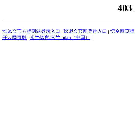
403
华体会官方版网站登录入口
|
球盟会官网登录入口
|
悟空网页版
开云网页版
|
米兰体育-米兰milan（中国）
|